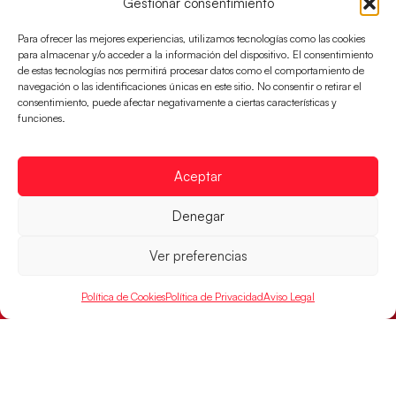
Gestionar consentimiento
Para ofrecer las mejores experiencias, utilizamos tecnologías como las cookies
para almacenar y/o acceder a la información del dispositivo. El consentimiento
Los Hispanos Juveniles jugarán las
de estas tecnologías nos permitirá procesar datos como el comportamiento de
semifinales del EHF EURO 2026
navegación o las identificaciones únicas en este sitio. No consentir o retirar el
consentimiento, puede afectar negativamente a ciertas características y
Los pupilos de Javier Márquez se han llevado el
funciones.
partido de semifinales 29-27 ante Francia y mañana
jugarán las semifinales
Aceptar
LEER MÁS
Denegar
Ver preferencias
Política de Cookies
Política de Privacidad
Aviso Legal