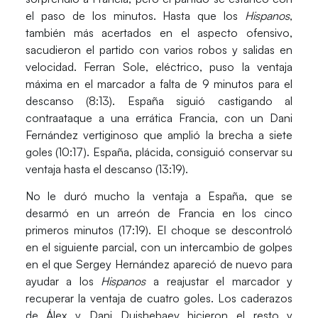
el paso de los minutos. Hasta que los
Hispanos
,
también más acertados en el aspecto ofensivo,
sacudieron el partido con varios robos y salidas en
velocidad.
Ferran Sole
, eléctrico, puso la ventaja
máxima en el marcador a falta de 9 minutos para el
descanso (8:13). España siguió castigando al
contraataque a una errática Francia, con un
Dani
Fernández
vertiginoso que amplió la brecha a siete
goles (10:17). España, plácida, consiguió conservar su
ventaja hasta el descanso (13:19).
No le duró mucho la ventaja a España, que se
desarmó en un arreón de Francia en los cinco
primeros minutos (17:19). El choque se descontroló
en el siguiente parcial, con un intercambio de golpes
en el que
Sergey Hernández
apareció de nuevo para
ayudar a los
Hispanos
a reajustar el marcador y
recuperar la ventaja de cuatro goles. Los caderazos
de Álex y
Dani Dujshebaev
hicieron el resto y