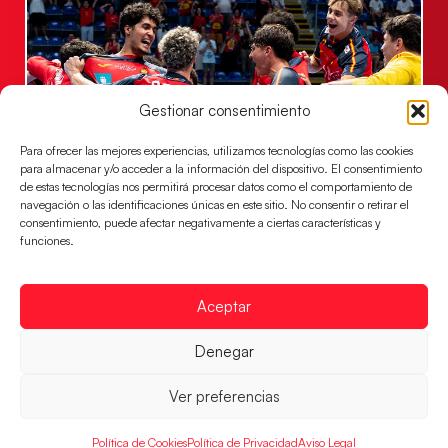
Gestionar consentimiento
Para ofrecer las mejores experiencias, utilizamos tecnologías como las cookies
para almacenar y/o acceder a la información del dispositivo. El consentimiento
de estas tecnologías nos permitirá procesar datos como el comportamiento de
Los Hispanos Juveniles jugarán las
navegación o las identificaciones únicas en este sitio. No consentir o retirar el
consentimiento, puede afectar negativamente a ciertas características y
semifinales del EHF EURO 2026
funciones.
Los pupilos de Javier Márquez se han llevado el
partido de semifinales 29-27 ante Francia y mañana
jugarán las semifinales
Aceptar
LEER MÁS
Denegar
Ver preferencias
Política de Cookies
Política de Privacidad
Aviso Legal