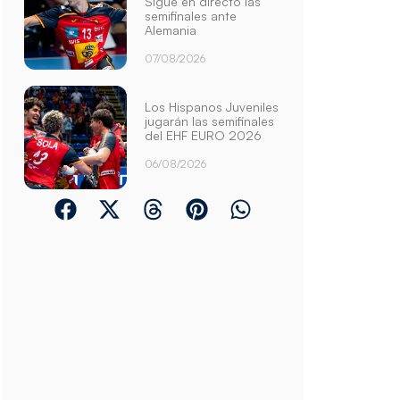
Sigue en directo las
semifinales ante
Alemania
07/08/2026
Los Hispanos Juveniles
jugarán las semifinales
del EHF EURO 2026
06/08/2026