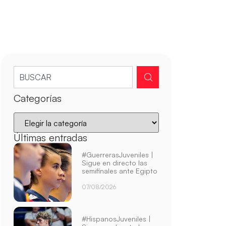
Categorías
Últimas entradas
#GuerrerasJuveniles |
Sigue en directo las
semifinales ante Egipto
07/08/2026
#HispanosJuveniles |