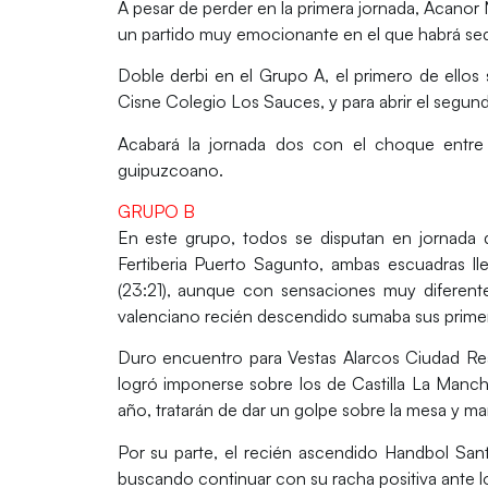
A pesar de perder en la primera jornada,
Acanor 
un partido muy emocionante en el que habrá sed
Doble derbi en el Grupo A, el primero de ellos 
Cisne Colegio Los Sauces
, y para abrir el segu
Acabará la jornada dos con el choque entr
guipuzcoano.
GRUPO B
En este grupo, todos se disputan en jornada 
Fertiberia Puerto Sagunto
, ambas escuadras ll
(23:21), aunque con sensaciones muy diferente
valenciano recién descendido sumaba sus prime
Duro encuentro para
Vestas Alarcos Ciudad Re
logró imponerse sobre los de Castilla La Manc
año, tratarán de dar un golpe sobre la mesa y ma
Por su parte, el recién ascendido
Handbol San
buscando continuar con su racha positiva ante los