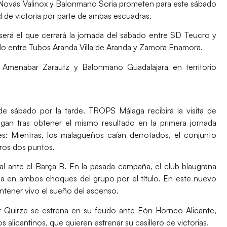
Novás Valinox y Balonmano Soria
prometen para este sábado
 de victoria por parte de ambas escuadras.
será el que cerrará la jornada del sábado entre
SD Teucro y
ndo entre
Tubos Aranda Villa de Aranda y Zamora Enamora
.
e
Amenabar Zarautz y Balonmano Guadalajara
en territorio
de sábado por la tarde.
TROPS Málaga
recibirá la visita de
egan tras obtener el mismo resultado en la primera jornada
s: Mientras, los malagueños caían derrotados, el conjunto
ros dos puntos.
al
ante el
Barça B
. En la pasada campaña, el club blaugrana
ha en ambos choques del grupo por el título. En este nuevo
ntener vivo el sueño del ascenso.
t Quirze
se estrena en su feudo ante
Eón Horneo Alicante
,
 alicantinos, que quieren estrenar su casillero de victorias.