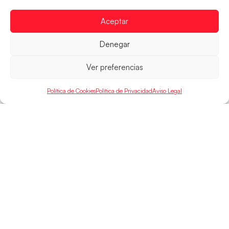
Alemania y disputarán el encuentro por el bronce el
próximo domingo
Aceptar
LEER MÁS
Denegar
Ver preferencias
Política de Cookies
Política de Privacidad
Aviso Legal
SELECCIONES
ACCESO
LEGAL
DIRECTO
Hispanos
Política de