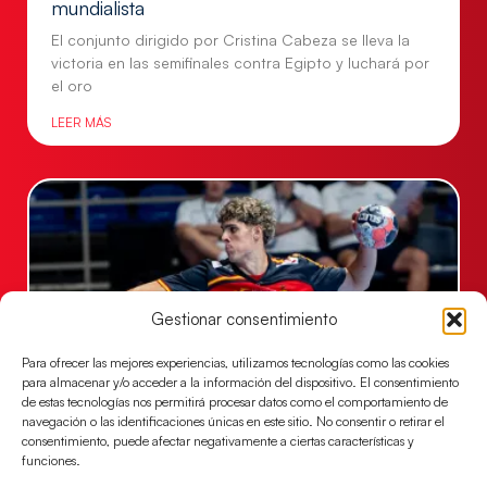
mundialista
El conjunto dirigido por Cristina Cabeza se lleva la
victoria en las semifinales contra Egipto y luchará por
el oro
LEER MÁS
Gestionar consentimiento
Para ofrecer las mejores experiencias, utilizamos tecnologías como las cookies
para almacenar y/o acceder a la información del dispositivo. El consentimiento
de estas tecnologías nos permitirá procesar datos como el comportamiento de
navegación o las identificaciones únicas en este sitio. No consentir o retirar el
Los Hispanos Juveniles buscarán el bronce
consentimiento, puede afectar negativamente a ciertas características y
continental
funciones.
Los pupilos de Javier Márquez no han podido con