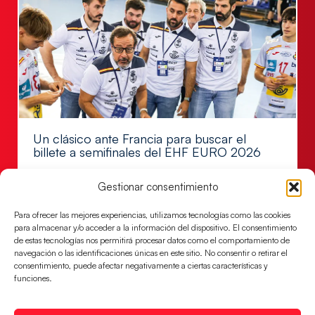
Un clásico ante Francia para buscar el
billete a semifinales del EHF EURO 2026
Los Hispanos Juveniles se enfrentarán a Francia en los
Gestionar consentimiento
cuartos de final, este jueves a las 17:00h.
LEER MÁS
Para ofrecer las mejores experiencias, utilizamos tecnologías como las cookies
para almacenar y/o acceder a la información del dispositivo. El consentimiento
de estas tecnologías nos permitirá procesar datos como el comportamiento de
navegación o las identificaciones únicas en este sitio. No consentir o retirar el
consentimiento, puede afectar negativamente a ciertas características y
funciones.