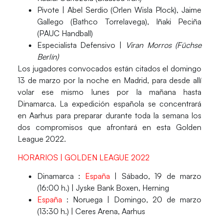
Pivote |
Abel Serdio (Orlen Wisla Plock), Jaime
Gallego (Bathco Torrelavega), Iñaki Peciña
(PAUC Handball)
Especialista Defensivo |
Viran Morros (Füchse
Berlín)
Los jugadores convocados están citados el
domingo
13 de marzo
por la noche en
Madrid
, para desde allí
volar ese mismo lunes
por la mañana hasta
Dinamarca
. La expedición española se concentrará
en
Aarhus
para preparar durante toda la semana los
dos compromisos que afrontará en esta Golden
League 2022.
HORARIOS | GOLDEN LEAGUE 2022
Dinamarca :
España
|
Sábado, 19 de marzo
(16:00 h.) | Jyske Bank Boxen, Herning
​España
: Noruega |
Domingo, 20 de marzo
(13:30 h.) | Ceres Arena, Aarhus