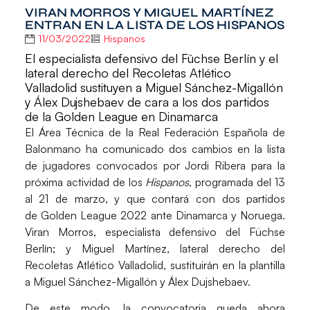
VIRAN MORROS Y MIGUEL MARTÍNEZ
ENTRAN EN LA LISTA DE LOS HISPANOS
11/03/2022
Hispanos
El especialista defensivo del Füchse Berlín y el
lateral derecho del Recoletas Atlético
Valladolid sustituyen a Miguel Sánchez-Migallón
y Álex Dujshebaev de cara a los dos partidos
de la Golden League en Dinamarca
El Área Técnica de la Real Federación Española de
Balonmano ha comunicado
dos cambios
en la lista
de jugadores convocados por
Jordi Ribera
para la
próxima actividad de los
Hispanos
, programada del 13
al 21 de marzo, y que contará con
dos partidos
de Golden League 2022
ante
Dinamarca y
Noruega.
Viran Morros
, especialista defensivo del Füchse
Berlín; y
Miguel Martínez
, lateral derecho del
Recoletas Atlético Valladolid, sustituirán en la plantilla
a Miguel Sánchez-Migallón y Álex Dujshebaev.
De este modo, la
convocatoria
queda ahora