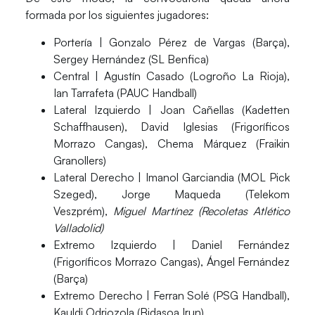
formada por los siguientes jugadores:
Portería |
Gonzalo Pérez de Vargas (Barça),
Sergey Hernández (SL Benfica)
Central |
Agustín Casado (Logroño La Rioja),
Ian Tarrafeta (PAUC Handball)
Lateral Izquierdo |
Joan Cañellas (Kadetten
Schaffhausen), David Iglesias (Frigoríficos
Morrazo Cangas), Chema Márquez (Fraikin
Granollers)
Lateral Derecho |
Imanol Garciandia (MOL Pick
Szeged), Jorge Maqueda (Telekom
Veszprém),
Miguel Martínez (Recoletas Atlético
Valladolid)
Extremo Izquierdo |
Daniel Fernández
(Frigoríficos Morrazo Cangas), Ángel Fernández
(Barça)
Extremo Derecho |
Ferran Solé (PSG Handball),
Kauldi Odriozola (Bidasoa Irun)