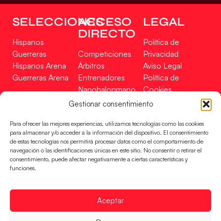
SELECCIONES
ACCESO
LEGAL
DIRECTO
Hispanos
Política de
Guerreras
Competiciones
Privacidad
Hispanos Arena
Árbitros
Aviso Legal
Guerreras Arena
Entrenadores
Política de
Nanobalonmano
Cookies
Tienda
Mapa Web
Gestionar consentimiento
SOPORTE
SÍGUENOS
EN
Para ofrecer las mejores experiencias, utilizamos tecnologías como las cookies
Incidencias
para almacenar y/o acceder a la información del dispositivo. El consentimiento
de estas tecnologías nos permitirá procesar datos como el comportamiento de
navegación o las identificaciones únicas en este sitio. No consentir o retirar el
CONTACTO
consentimiento, puede afectar negativamente a ciertas características y
FINANCIADO
funciones.
POR
Aceptar
RFEBM © 2024. Todos los derechos reservados –