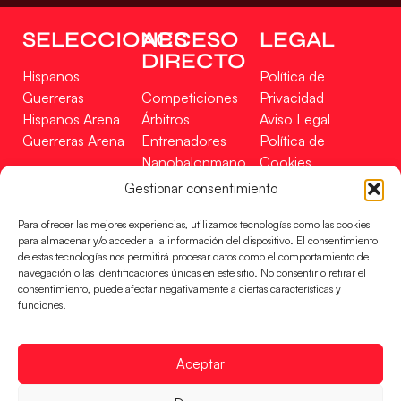
SELECCIONES
ACCESO
LEGAL
DIRECTO
Hispanos
Política de
Guerreras
Competiciones
Privacidad
Hispanos Arena
Árbitros
Aviso Legal
Guerreras Arena
Entrenadores
Política de
Nanobalonmano
Cookies
Tienda
Mapa Web
Gestionar consentimiento
SOPORTE
SÍGUENOS
EN
Para ofrecer las mejores experiencias, utilizamos tecnologías como las cookies
Incidencias
para almacenar y/o acceder a la información del dispositivo. El consentimiento
de estas tecnologías nos permitirá procesar datos como el comportamiento de
navegación o las identificaciones únicas en este sitio. No consentir o retirar el
CONTACTO
consentimiento, puede afectar negativamente a ciertas características y
FINANCIADO
funciones.
POR
Aceptar
RFEBM © 2024. Todos los derechos reservados –