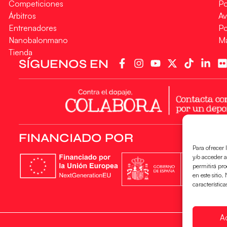
Competiciones
Po
Árbitros
Av
Entrenadores
Po
Nanobalonmano
M
Tienda
SÍGUENOS EN
FINANCIADO POR
Para ofrecer 
y/o acceder a
permitirá pr
en este sitio
característica
A