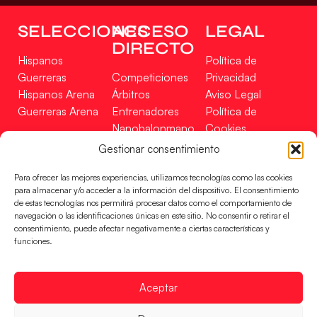
SELECCIONES
ACCESO
LEGAL
DIRECTO
Hispanos
Política de
Guerreras
Competiciones
Privacidad
Hispanos Arena
Árbitros
Aviso Legal
Guerreras Arena
Entrenadores
Política de
Nanobalonmano
Cookies
Tienda
Mapa Web
Gestionar consentimiento
SOPORTE
SÍGUENOS
EN
Para ofrecer las mejores experiencias, utilizamos tecnologías como las cookies
Incidencias
para almacenar y/o acceder a la información del dispositivo. El consentimiento
de estas tecnologías nos permitirá procesar datos como el comportamiento de
navegación o las identificaciones únicas en este sitio. No consentir o retirar el
CONTACTO
consentimiento, puede afectar negativamente a ciertas características y
FINANCIADO
funciones.
POR
Aceptar
RFEBM © 2024. Todos los derechos reservados –