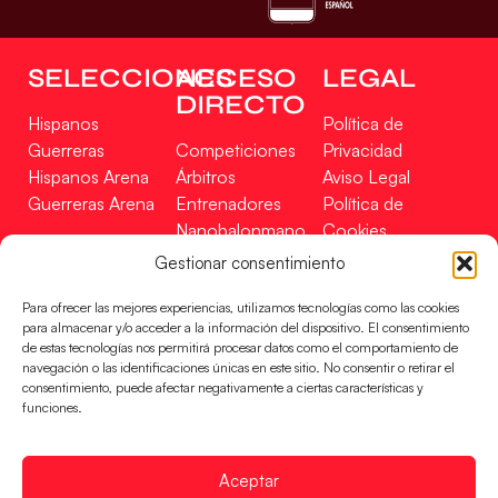
SELECCIONES
ACCESO
LEGAL
DIRECTO
Hispanos
Política de
Guerreras
Competiciones
Privacidad
Hispanos Arena
Árbitros
Aviso Legal
Guerreras Arena
Entrenadores
Política de
Nanobalonmano
Cookies
Tienda
Mapa Web
Gestionar consentimiento
SOPORTE
SÍGUENOS
EN
Para ofrecer las mejores experiencias, utilizamos tecnologías como las cookies
Incidencias
para almacenar y/o acceder a la información del dispositivo. El consentimiento
de estas tecnologías nos permitirá procesar datos como el comportamiento de
navegación o las identificaciones únicas en este sitio. No consentir o retirar el
CONTACTO
consentimiento, puede afectar negativamente a ciertas características y
FINANCIADO
funciones.
POR
Aceptar