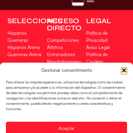
SELECCIONES
ACCESO
LEGAL
DIRECTO
Hispanos
Política de
Guerreras
Competiciones
Privacidad
Hispanos Arena
Árbitros
Aviso Legal
Guerreras Arena
Entrenadores
Política de
Nanobalonmano
Cookies
Tienda
Mapa Web
Gestionar consentimiento
SOPORTE
SÍGUENOS
EN
Para ofrecer las mejores experiencias, utilizamos tecnologías como las cookies
Incidencias
para almacenar y/o acceder a la información del dispositivo. El consentimiento
de estas tecnologías nos permitirá procesar datos como el comportamiento de
navegación o las identificaciones únicas en este sitio. No consentir o retirar el
CONTACTO
consentimiento, puede afectar negativamente a ciertas características y
FINANCIADO
funciones.
POR
Aceptar