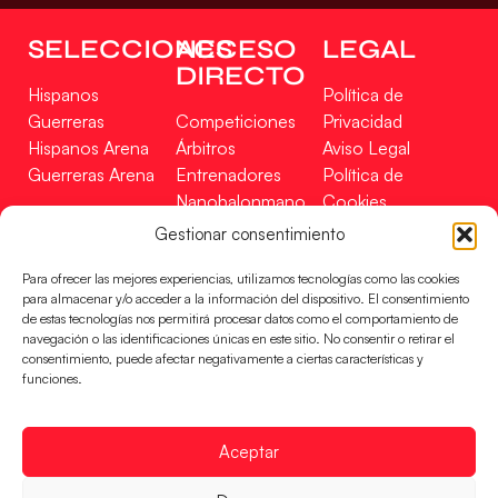
SELECCIONES
ACCESO
LEGAL
DIRECTO
Hispanos
Política de
Guerreras
Competiciones
Privacidad
Hispanos Arena
Árbitros
Aviso Legal
Guerreras Arena
Entrenadores
Política de
Nanobalonmano
Cookies
Tienda
Mapa Web
Gestionar consentimiento
SOPORTE
SÍGUENOS
EN
Para ofrecer las mejores experiencias, utilizamos tecnologías como las cookies
Incidencias
para almacenar y/o acceder a la información del dispositivo. El consentimiento
de estas tecnologías nos permitirá procesar datos como el comportamiento de
navegación o las identificaciones únicas en este sitio. No consentir o retirar el
CONTACTO
consentimiento, puede afectar negativamente a ciertas características y
FINANCIADO
funciones.
POR
Aceptar
RFEBM © 2024. Todos los derechos reservados –