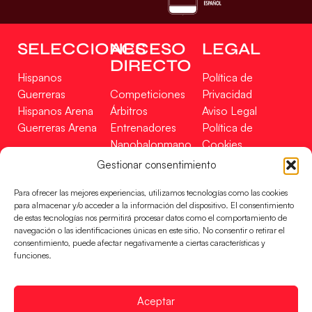
SELECCIONES
ACCESO
LEGAL
DIRECTO
Hispanos
Política de
Guerreras
Competiciones
Privacidad
Hispanos Arena
Árbitros
Aviso Legal
Guerreras Arena
Entrenadores
Política de
Nanobalonmano
Cookies
Tienda
Mapa Web
Gestionar consentimiento
SOPORTE
SÍGUENOS
EN
Para ofrecer las mejores experiencias, utilizamos tecnologías como las cookies
Incidencias
para almacenar y/o acceder a la información del dispositivo. El consentimiento
de estas tecnologías nos permitirá procesar datos como el comportamiento de
navegación o las identificaciones únicas en este sitio. No consentir o retirar el
CONTACTO
consentimiento, puede afectar negativamente a ciertas características y
FINANCIADO
funciones.
POR
Aceptar