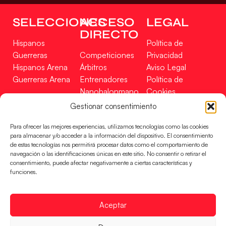
SELECCIONES
ACCESO
LEGAL
DIRECTO
Hispanos
Política de
Guerreras
Competiciones
Privacidad
Hispanos Arena
Árbitros
Aviso Legal
Guerreras Arena
Entrenadores
Política de
Nanobalonmano
Cookies
Tienda
Mapa Web
Gestionar consentimiento
SOPORTE
SÍGUENOS
EN
Para ofrecer las mejores experiencias, utilizamos tecnologías como las cookies
Incidencias
para almacenar y/o acceder a la información del dispositivo. El consentimiento
de estas tecnologías nos permitirá procesar datos como el comportamiento de
navegación o las identificaciones únicas en este sitio. No consentir o retirar el
CONTACTO
consentimiento, puede afectar negativamente a ciertas características y
FINANCIADO
funciones.
POR
Aceptar
RFEBM © 2024. Todos los derechos reservados –