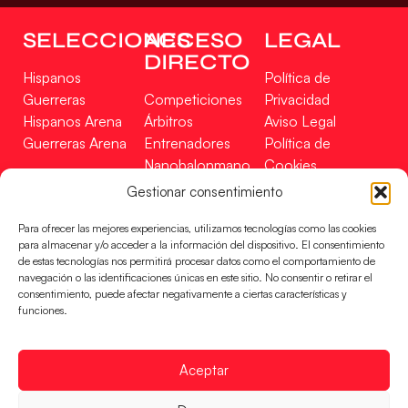
SELECCIONES
ACCESO
LEGAL
DIRECTO
Hispanos
Política de
Guerreras
Competiciones
Privacidad
Hispanos Arena
Árbitros
Aviso Legal
Guerreras Arena
Entrenadores
Política de
Nanobalonmano
Cookies
Tienda
Mapa Web
Gestionar consentimiento
SOPORTE
SÍGUENOS
EN
Para ofrecer las mejores experiencias, utilizamos tecnologías como las cookies
Incidencias
para almacenar y/o acceder a la información del dispositivo. El consentimiento
de estas tecnologías nos permitirá procesar datos como el comportamiento de
navegación o las identificaciones únicas en este sitio. No consentir o retirar el
CONTACTO
consentimiento, puede afectar negativamente a ciertas características y
FINANCIADO
funciones.
POR
Aceptar
RFEBM © 2024. Todos los derechos reservados –