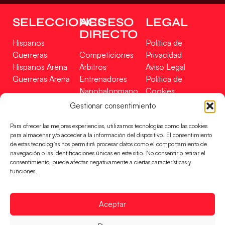
SELECCIONES
ACCESO
LEGAL
DIRECTO
Hispanos
Política de
Guerreras
Competiciones
Privacidad
Hispanos Arena
Árbitros
Aviso Legal
Guerreras Arena
Entrenadores
Política de
Nanobalonmano
Cookies
Tienda
Mapa Web
Gestionar consentimiento
SOPORTE
SÍGUENOS
EN
Para ofrecer las mejores experiencias, utilizamos tecnologías como las cookies
Incidencias
para almacenar y/o acceder a la información del dispositivo. El consentimiento
de estas tecnologías nos permitirá procesar datos como el comportamiento de
navegación o las identificaciones únicas en este sitio. No consentir o retirar el
CONTACTO
consentimiento, puede afectar negativamente a ciertas características y
FINANCIADO
funciones.
POR
Aceptar
RFEBM © 2024. Todos los derechos reservados –