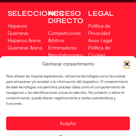
SELECCIONES
ACCESO
LEGAL
DIRECTO
Hispanos
Política de
Guerreras
Competiciones
Privacidad
Hispanos Arena
Árbitros
Aviso Legal
Guerreras Arena
Entrenadores
Política de
Nanobalonmano
Cookies
Tienda
Mapa Web
Gestionar consentimiento
SOPORTE
SÍGUENOS
EN
Para ofrecer las mejores experiencias, utilizamos tecnologías como las cookies
Incidencias
para almacenar y/o acceder a la información del dispositivo. El consentimiento
de estas tecnologías nos permitirá procesar datos como el comportamiento de
navegación o las identificaciones únicas en este sitio. No consentir o retirar el
CONTACTO
consentimiento, puede afectar negativamente a ciertas características y
FINANCIADO
funciones.
POR
Aceptar
RFEBM © 2024. Todos los derechos reservados –