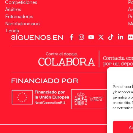
Competiciones
Po
Árbitros
Av
Entrenadores
Po
Nanobalonmano
M
Tienda
SÍGUENOS EN
FINANCIADO POR
Para ofrecer 
y/o acceder a
permitirá pr
en este sitio
característica
A