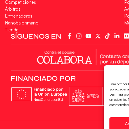
Competiciones
Po
Árbitros
Av
Entrenadores
Po
Nanobalonmano
M
Tienda
SÍGUENOS EN
FINANCIADO POR
Para ofrecer 
y/o acceder a
permitirá pr
en este sitio
característica
A