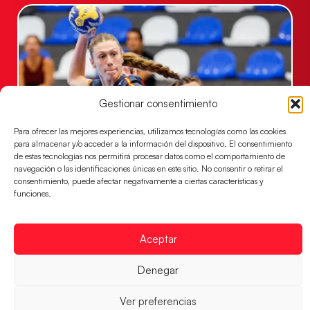
Gestionar consentimiento
Para ofrecer las mejores experiencias, utilizamos tecnologías como las cookies
para almacenar y/o acceder a la información del dispositivo. El consentimiento
de estas tecnologías nos permitirá procesar datos como el comportamiento de
Las Guerreras Juveniles buscan ante Suiza
navegación o las identificaciones únicas en este sitio. No consentir o retirar el
un billete para las semifinales del Mundial
consentimiento, puede afectar negativamente a ciertas características y
funciones.
Las Guerreras Juveniles afronta este jueves, a las
15:00 h, los cuartos de final del Campeonato del
Mundo Juvenil frente
Aceptar
LEER MÁS
Denegar
Ver preferencias