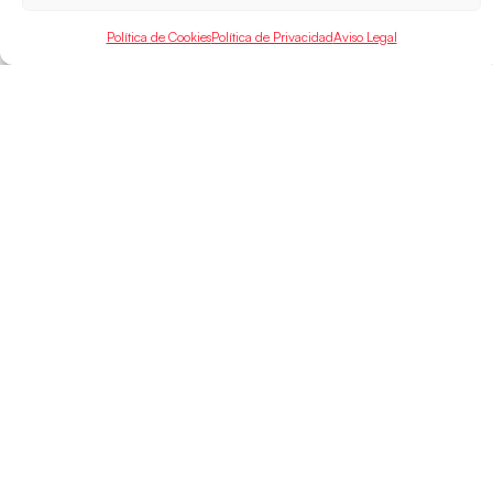
Política de Cookies
Política de Privacidad
Aviso Legal
SELECCIONES
ACCESO
LEGAL
DIRECTO
Hispanos
Política de
Guerreras
Competiciones
Privacidad
Hispanos Arena
Árbitros
Aviso Legal
Guerreras Arena
Entrenadores
Política de
Nanobalonmano
Cookies
Tienda
Mapa Web
SOPORTE
SÍGUENOS