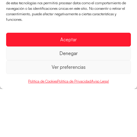
de estas tecnologías nos permitirá procesar datos como el comportamiento de
navegación o las identificaciones únicas en este sitio. No consentir o retirar el
consentimiento, puede afectar negativamente a ciertas características y
Las Guerreras Juveniles buscan ante Suiza
funciones.
un billete para las semifinales del Mundial
Las Guerreras Juveniles afronta este jueves, a las
15:00 h, los cuartos de final del Campeonato del
Aceptar
Mundo Juvenil frente
Denegar
LEER MÁS
Ver preferencias
Política de Cookies
Política de Privacidad
Aviso Legal