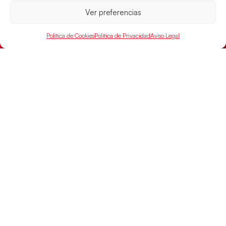
Ver preferencias
Política de Cookies
Política de Privacidad
Aviso Legal
Las Guerreras Juveniles buscan ante Suiza
un billete para las semifinales del Mundial
Las Guerreras Juveniles afronta este jueves, a las
15:00 h, los cuartos de final del Campeonato del
Mundo Juvenil frente
LEER MÁS