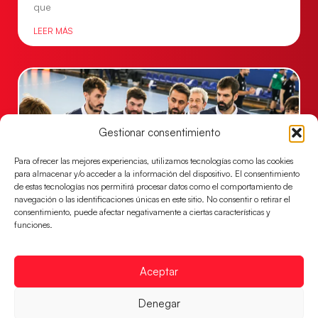
que
LEER MÁS
Gestionar consentimiento
Para ofrecer las mejores experiencias, utilizamos tecnologías como las cookies
para almacenar y/o acceder a la información del dispositivo. El consentimiento
de estas tecnologías nos permitirá procesar datos como el comportamiento de
navegación o las identificaciones únicas en este sitio. No consentir o retirar el
consentimiento, puede afectar negativamente a ciertas características y
funciones.
Un clásico ante Francia para buscar el
billete a semifinales del EHF EURO 2026
Los Hispanos Juveniles se enfrentarán a Francia en los
Aceptar
cuartos de final, este jueves a las 17:00h.
Denegar
LEER MÁS