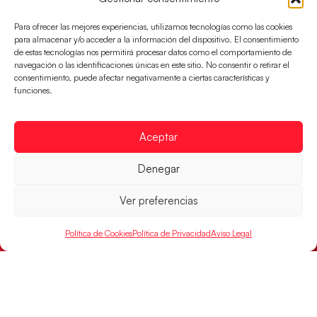
Las Guerreras Juveniles sellan su billete para
las semifinales
Para ofrecer las mejores experiencias, utilizamos tecnologías como las cookies
para almacenar y/o acceder a la información del dispositivo. El consentimiento
Las pupilas de Cristina Cabeza han remontado con
de estas tecnologías nos permitirá procesar datos como el comportamiento de
parcial de 7:1 que les ha dado el pase a semifinales
navegación o las identificaciones únicas en este sitio. No consentir o retirar el
que
consentimiento, puede afectar negativamente a ciertas características y
funciones.
LEER MÁS
Aceptar
Denegar
Ver preferencias
Política de Cookies
Política de Privacidad
Aviso Legal
Un clásico ante Francia para buscar el
billete a semifinales del EHF EURO 2026