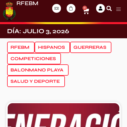
RFEBM
0
DÍA: JULIO 3, 2026
RFEBM
HISPANOS
GUERRERAS
COMPETICIONES
BALONMANO PLAYA
SALUD Y DEPORTE