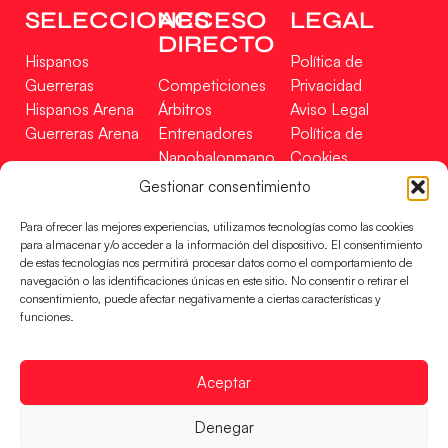
SELECCIONES
ACCESO
LEGAL
DIRECTO
Hispanos
Política de
Guerreras
Competiciones
Privacidad
Hispanos Arena
Árbitros
Aviso Legal
Guerreras Arena
Entrenadores
Política de
Nanobalonmano
Cookies
Tienda
Mapa Web
Gestionar consentimiento
SOPORTE
SÍGUENOS
EN
Para ofrecer las mejores experiencias, utilizamos tecnologías como las cookies
Incidencias
para almacenar y/o acceder a la información del dispositivo. El consentimiento
de estas tecnologías nos permitirá procesar datos como el comportamiento de
navegación o las identificaciones únicas en este sitio. No consentir o retirar el
CONTACTO
consentimiento, puede afectar negativamente a ciertas características y
FINANCIADO
funciones.
POR
Aceptar
RFEBM © 2024. Todos los derechos reservados –
Denegar
Desarrollado por