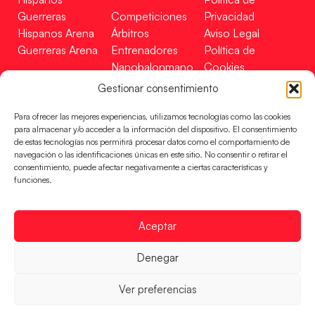
Guerreras
Competiciones
Privacidad
Hispanos Arena
Árbitros
Aviso Legal
Guerreras Arena
Entrenadores
Política de
Nanobalonmano
Cookies
Tienda
Mapa Web
Gestionar consentimiento
SOPORTE
SÍGUENOS
EN
Para ofrecer las mejores experiencias, utilizamos tecnologías como las cookies
Incidencias
para almacenar y/o acceder a la información del dispositivo. El consentimiento
de estas tecnologías nos permitirá procesar datos como el comportamiento de
navegación o las identificaciones únicas en este sitio. No consentir o retirar el
CONTACTO
consentimiento, puede afectar negativamente a ciertas características y
FINANCIADO
funciones.
POR
Aceptar
RFEBM © 2024. Todos los derechos reservados –
Denegar
Desarrollado por
Ver preferencias