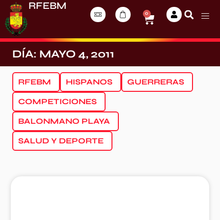
RFEBM
0
DÍA: MAYO 4, 2011
RFEBM
HISPANOS
GUERRERAS
COMPETICIONES
BALONMANO PLAYA
SALUD Y DEPORTE