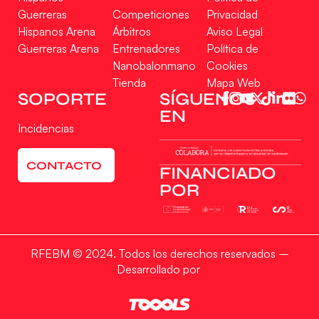
Guerreras
Competiciones
Privacidad
Hispanos Arena
Árbitros
Aviso Legal
Guerreras Arena
Entrenadores
Política de
Nanobalonmano
Cookies
Tienda
Mapa Web
Gestionar consentimiento
SOPORTE
SÍGUENOS
EN
Para ofrecer las mejores experiencias, utilizamos tecnologías como las cookies
Incidencias
para almacenar y/o acceder a la información del dispositivo. El consentimiento
de estas tecnologías nos permitirá procesar datos como el comportamiento de
navegación o las identificaciones únicas en este sitio. No consentir o retirar el
CONTACTO
consentimiento, puede afectar negativamente a ciertas características y
FINANCIADO
funciones.
POR
Aceptar
RFEBM © 2024. Todos los derechos reservados –
Denegar
Desarrollado por
Ver preferencias