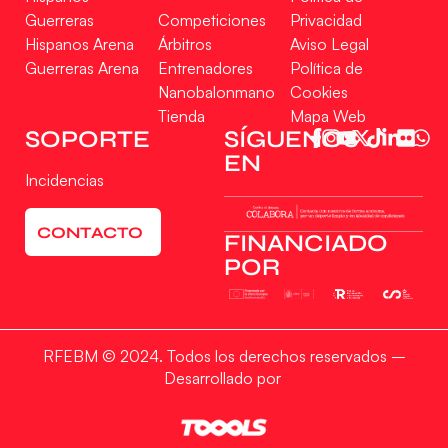
Guerreras
Competiciones
Privacidad
Hispanos Arena
Árbitros
Aviso Legal
Guerreras Arena
Entrenadores
Política de
Nanobalonmano
Cookies
Tienda
Mapa Web
Gestionar consentimiento
SOPORTE
SÍGUENOS
EN
Para ofrecer las mejores experiencias, utilizamos tecnologías como las cookies
Incidencias
para almacenar y/o acceder a la información del dispositivo. El consentimiento
de estas tecnologías nos permitirá procesar datos como el comportamiento de
navegación o las identificaciones únicas en este sitio. No consentir o retirar el
CONTACTO
consentimiento, puede afectar negativamente a ciertas características y
FINANCIADO
funciones.
POR
Aceptar
RFEBM © 2024. Todos los derechos reservados –
Denegar
Desarrollado por
Ver preferencias