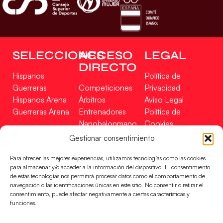
SELECCIONES
ACCESO
LEGAL
DIRECTO
Hispanos
Política de
Guerreras
Competiciones
Privacidad
Hispanos Arena
Árbitros
Aviso Legal
Guerreras Arena
Entrenadores
Política de
Nanobalonmano
Cookies
Tienda
Mapa Web
Gestionar consentimiento
SOPORTE
SÍGUENOS
EN
Para ofrecer las mejores experiencias, utilizamos tecnologías como las cookies
Incidencias
para almacenar y/o acceder a la información del dispositivo. El consentimiento
de estas tecnologías nos permitirá procesar datos como el comportamiento de
navegación o las identificaciones únicas en este sitio. No consentir o retirar el
CONTACTO
consentimiento, puede afectar negativamente a ciertas características y
FINANCIADO
funciones.
POR