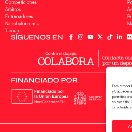
Competiciones
Po
Árbitros
Av
Entrenadores
Po
Nanobalonmano
M
Tienda
SÍGUENOS EN
FINANCIADO POR
Para ofrecer 
y/o acceder a
permitirá pr
en este sitio
característica
A