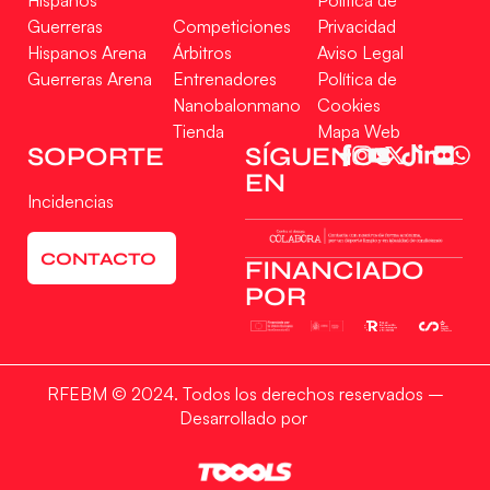
Guerreras
Competiciones
Privacidad
Hispanos Arena
Árbitros
Aviso Legal
Guerreras Arena
Entrenadores
Política de
Nanobalonmano
Cookies
Tienda
Mapa Web
Gestionar consentimiento
SOPORTE
SÍGUENOS
EN
Para ofrecer las mejores experiencias, utilizamos tecnologías como las cookies
Incidencias
para almacenar y/o acceder a la información del dispositivo. El consentimiento
de estas tecnologías nos permitirá procesar datos como el comportamiento de
navegación o las identificaciones únicas en este sitio. No consentir o retirar el
CONTACTO
consentimiento, puede afectar negativamente a ciertas características y
FINANCIADO
funciones.
POR
Aceptar
RFEBM © 2024. Todos los derechos reservados –
Denegar
Desarrollado por
Ver preferencias