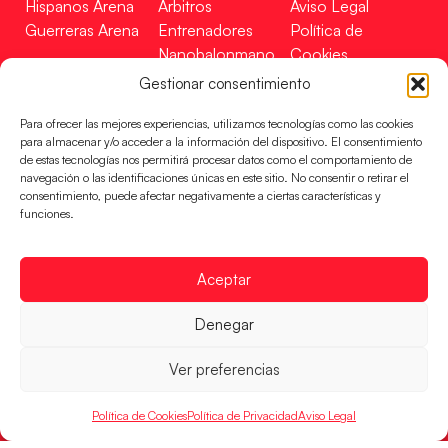
Hispanos Arena
Árbitros
Aviso Legal
Guerreras Arena
Entrenadores
Política de
Nanobalonmano
Cookies
Tienda
Mapa Web
Gestionar consentimiento
SOPORTE
SÍGUENOS
EN
Para ofrecer las mejores experiencias, utilizamos tecnologías como las cookies
Incidencias
para almacenar y/o acceder a la información del dispositivo. El consentimiento
de estas tecnologías nos permitirá procesar datos como el comportamiento de
navegación o las identificaciones únicas en este sitio. No consentir o retirar el
CONTACTO
consentimiento, puede afectar negativamente a ciertas características y
FINANCIADO
funciones.
POR
Aceptar
RFEBM © 2024. Todos los derechos reservados –
Denegar
Desarrollado por
Ver preferencias
Política de Cookies
Política de Privacidad
Aviso Legal