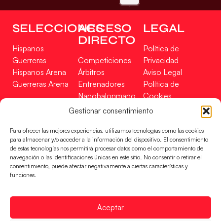
SELECCIONES
ACCESO
LEGAL
DIRECTO
Hispanos
Política de
Guerreras
Competiciones
Privacidad
Hispanos Arena
Árbitros
Aviso Legal
Guerreras Arena
Entrenadores
Política de
Nanobalonmano
Cookies
Tienda
Mapa Web
Gestionar consentimiento
SOPORTE
SÍGUENOS
EN
Para ofrecer las mejores experiencias, utilizamos tecnologías como las cookies
Incidencias
para almacenar y/o acceder a la información del dispositivo. El consentimiento
de estas tecnologías nos permitirá procesar datos como el comportamiento de
navegación o las identificaciones únicas en este sitio. No consentir o retirar el
CONTACTO
consentimiento, puede afectar negativamente a ciertas características y
FINANCIADO
funciones.
POR
Aceptar