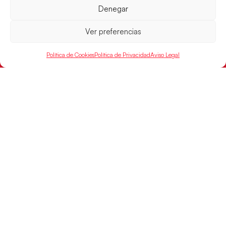
RFEBM © 2024. Todos los derechos reservados –
Denegar
Desarrollado por
Ver preferencias
Política de Cookies
Política de Privacidad
Aviso Legal