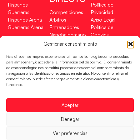
Hispanos
Política de
Guerreras
Competiciones
Privacidad
Hispanos Arena
Árbitros
Aviso Legal
Guerreras Arena
Entrenadores
Política de
Nanobalonmano
Cookies
Tienda
Mapa Web
Gestionar consentimiento
SOPORTE
SÍGUENOS
EN
Para ofrecer las mejores experiencias, utilizamos tecnologías como las cookies
Incidencias
para almacenar y/o acceder a la información del dispositivo. El consentimiento
de estas tecnologías nos permitirá procesar datos como el comportamiento de
navegación o las identificaciones únicas en este sitio. No consentir o retirar el
CONTACTO
consentimiento, puede afectar negativamente a ciertas características y
FINANCIADO
funciones.
POR
Aceptar
RFEBM © 2024. Todos los derechos reservados –
Denegar
Desarrollado por
Ver preferencias