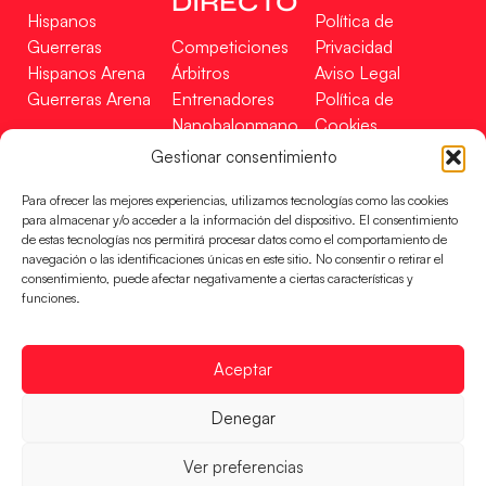
DIRECTO
Hispanos
Política de
Guerreras
Competiciones
Privacidad
Hispanos Arena
Árbitros
Aviso Legal
Guerreras Arena
Entrenadores
Política de
Nanobalonmano
Cookies
Tienda
Mapa Web
Gestionar consentimiento
SOPORTE
SÍGUENOS
EN
Para ofrecer las mejores experiencias, utilizamos tecnologías como las cookies
Incidencias
para almacenar y/o acceder a la información del dispositivo. El consentimiento
de estas tecnologías nos permitirá procesar datos como el comportamiento de
navegación o las identificaciones únicas en este sitio. No consentir o retirar el
CONTACTO
consentimiento, puede afectar negativamente a ciertas características y
FINANCIADO
funciones.
POR
Aceptar
RFEBM © 2024. Todos los derechos reservados –
Denegar
Desarrollado por
Ver preferencias