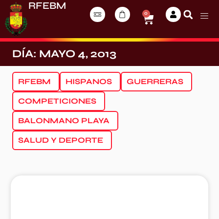
RFEBM
0
DÍA: MAYO 4, 2013
RFEBM
HISPANOS
GUERRERAS
COMPETICIONES
BALONMANO PLAYA
SALUD Y DEPORTE