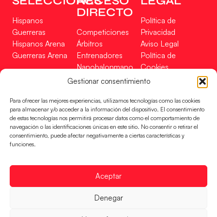
SELECCIONES
ACCESO
LEGAL
DIRECTO
Hispanos
Política de
Guerreras
Competiciones
Privacidad
Hispanos Arena
Árbitros
Aviso Legal
Guerreras Arena
Entrenadores
Política de
Nanobalonmano
Cookies
Tienda
Mapa Web
Gestionar consentimiento
SOPORTE
SÍGUENOS
EN
Para ofrecer las mejores experiencias, utilizamos tecnologías como las cookies
Incidencias
para almacenar y/o acceder a la información del dispositivo. El consentimiento
de estas tecnologías nos permitirá procesar datos como el comportamiento de
navegación o las identificaciones únicas en este sitio. No consentir o retirar el
CONTACTO
consentimiento, puede afectar negativamente a ciertas características y
FINANCIADO
funciones.
POR
Aceptar
RFEBM © 2024. Todos los derechos reservados –
Denegar
Desarrollado por