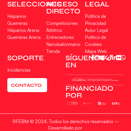
SELECCIONES
ACCESO
LEGAL
DIRECTO
Hispanos
Política de
Guerreras
Competiciones
Privacidad
Hispanos Arena
Árbitros
Aviso Legal
Guerreras Arena
Entrenadores
Política de
Nanobalonmano
Cookies
Tienda
Mapa Web
Gestionar consentimiento
SOPORTE
SÍGUENOS
EN
Para ofrecer las mejores experiencias, utilizamos tecnologías como las cookies
Incidencias
para almacenar y/o acceder a la información del dispositivo. El consentimiento
de estas tecnologías nos permitirá procesar datos como el comportamiento de
navegación o las identificaciones únicas en este sitio. No consentir o retirar el
CONTACTO
consentimiento, puede afectar negativamente a ciertas características y
FINANCIADO
funciones.
POR
Aceptar
RFEBM © 2024. Todos los derechos reservados –
Denegar
Desarrollado por