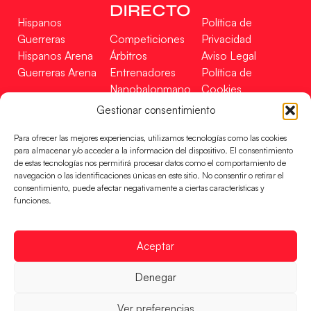
DIRECTO
Hispanos
Política de
Guerreras
Competiciones
Privacidad
Hispanos Arena
Árbitros
Aviso Legal
Guerreras Arena
Entrenadores
Política de
Nanobalonmano
Cookies
Tienda
Mapa Web
Gestionar consentimiento
SOPORTE
SÍGUENOS
EN
Para ofrecer las mejores experiencias, utilizamos tecnologías como las cookies
Incidencias
para almacenar y/o acceder a la información del dispositivo. El consentimiento
de estas tecnologías nos permitirá procesar datos como el comportamiento de
navegación o las identificaciones únicas en este sitio. No consentir o retirar el
CONTACTO
consentimiento, puede afectar negativamente a ciertas características y
FINANCIADO
funciones.
POR
Aceptar
RFEBM © 2024. Todos los derechos reservados –
Denegar
Desarrollado por
Ver preferencias