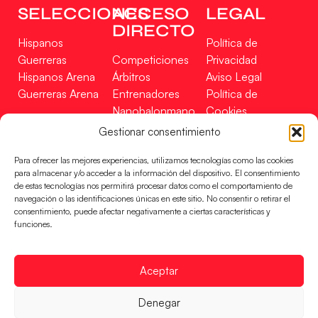
SELECCIONES
ACCESO
LEGAL
DIRECTO
Hispanos
Política de
Guerreras
Competiciones
Privacidad
Hispanos Arena
Árbitros
Aviso Legal
Guerreras Arena
Entrenadores
Política de
Nanobalonmano
Cookies
Tienda
Mapa Web
Gestionar consentimiento
SOPORTE
SÍGUENOS
EN
Para ofrecer las mejores experiencias, utilizamos tecnologías como las cookies
Incidencias
para almacenar y/o acceder a la información del dispositivo. El consentimiento
de estas tecnologías nos permitirá procesar datos como el comportamiento de
navegación o las identificaciones únicas en este sitio. No consentir o retirar el
CONTACTO
consentimiento, puede afectar negativamente a ciertas características y
FINANCIADO
funciones.
POR
Aceptar
RFEBM © 2024. Todos los derechos reservados –
Denegar
Desarrollado por