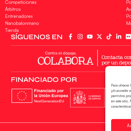
Competiciones
Po
Árbitros
Av
Entrenadores
Po
Nanobalonmano
M
Tienda
SÍGUENOS EN
FINANCIADO POR
Para ofrecer 
y/o acceder a
permitirá pr
en este sitio
característica
A