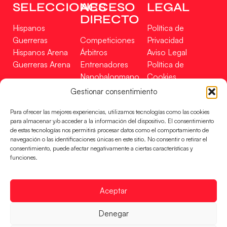
SELECCIONES
ACCESO
LEGAL
DIRECTO
Hispanos
Política de
Guerreras
Competiciones
Privacidad
Hispanos Arena
Árbitros
Aviso Legal
Guerreras Arena
Entrenadores
Política de
Nanobalonmano
Cookies
Tienda
Mapa Web
Gestionar consentimiento
SOPORTE
SÍGUENOS
EN
Para ofrecer las mejores experiencias, utilizamos tecnologías como las cookies
Incidencias
para almacenar y/o acceder a la información del dispositivo. El consentimiento
de estas tecnologías nos permitirá procesar datos como el comportamiento de
navegación o las identificaciones únicas en este sitio. No consentir o retirar el
CONTACTO
consentimiento, puede afectar negativamente a ciertas características y
FINANCIADO
funciones.
POR
Aceptar
RFEBM © 2024. Todos los derechos reservados –
Denegar
Desarrollado por