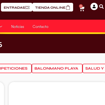
0
ENTRADAS
TIENDA ONLINE
Noticias
Contacto
5
PETICIONES
BALONMANO PLAYA
SALUD Y