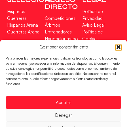
DIRECTO
Hispanos
Política de
Guerreras
Competiciones
Privacidad
Hispanos Arena
Árbitros
Aviso Legal
Guerreras Arena
Entrenadores
Política de
Nanobalonmano
Cookies
Tienda
Mapa Web
Gestionar consentimiento
SOPORTE
SÍGUENOS
EN
Para ofrecer las mejores experiencias, utilizamos tecnologías como las cookies
Incidencias
para almacenar y/o acceder a la información del dispositivo. El consentimiento
de estas tecnologías nos permitirá procesar datos como el comportamiento de
navegación o las identificaciones únicas en este sitio. No consentir o retirar el
CONTACTO
consentimiento, puede afectar negativamente a ciertas características y
FINANCIADO
funciones.
POR
Aceptar
RFEBM © 2024. Todos los derechos reservados –
Denegar
Desarrollado por