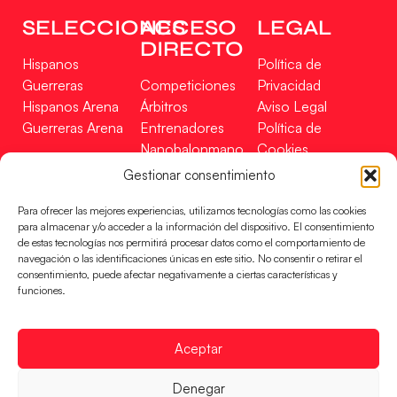
SELECCIONES
ACCESO
LEGAL
DIRECTO
Hispanos
Política de
Guerreras
Competiciones
Privacidad
Hispanos Arena
Árbitros
Aviso Legal
Guerreras Arena
Entrenadores
Política de
Nanobalonmano
Cookies
Tienda
Mapa Web
Gestionar consentimiento
SOPORTE
SÍGUENOS
EN
Para ofrecer las mejores experiencias, utilizamos tecnologías como las cookies
Incidencias
para almacenar y/o acceder a la información del dispositivo. El consentimiento
de estas tecnologías nos permitirá procesar datos como el comportamiento de
navegación o las identificaciones únicas en este sitio. No consentir o retirar el
CONTACTO
consentimiento, puede afectar negativamente a ciertas características y
FINANCIADO
funciones.
POR
Aceptar
RFEBM © 2024. Todos los derechos reservados –
Denegar