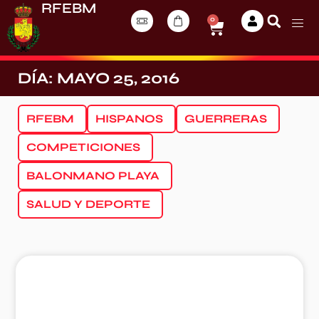
RFEBM
0
DÍA: MAYO 25, 2016
RFEBM
HISPANOS
GUERRERAS
COMPETICIONES
BALONMANO PLAYA
SALUD Y DEPORTE