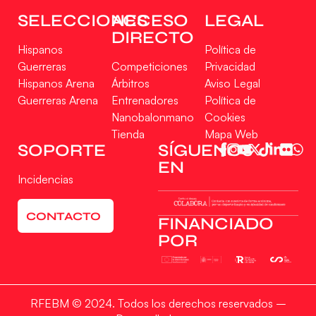
SELECCIONES
ACCESO
LEGAL
DIRECTO
Hispanos
Política de
Guerreras
Competiciones
Privacidad
Hispanos Arena
Árbitros
Aviso Legal
Guerreras Arena
Entrenadores
Política de
Nanobalonmano
Cookies
Tienda
Mapa Web
Gestionar consentimiento
SOPORTE
SÍGUENOS
EN
Para ofrecer las mejores experiencias, utilizamos tecnologías como las cookies
Incidencias
para almacenar y/o acceder a la información del dispositivo. El consentimiento
de estas tecnologías nos permitirá procesar datos como el comportamiento de
navegación o las identificaciones únicas en este sitio. No consentir o retirar el
CONTACTO
consentimiento, puede afectar negativamente a ciertas características y
FINANCIADO
funciones.
POR
Aceptar
RFEBM © 2024. Todos los derechos reservados –
Denegar