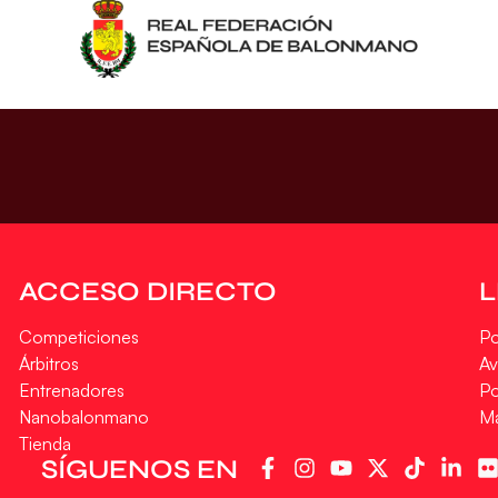
ACCESO DIRECTO
Competiciones
Po
Árbitros
Av
Entrenadores
Po
Nanobalonmano
M
Tienda
SÍGUENOS EN