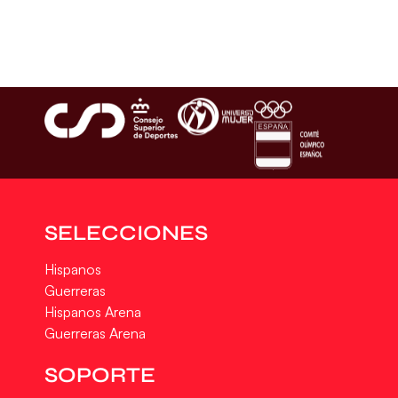
SELECCIONES
Hispanos
Guerreras
Hispanos Arena
Guerreras Arena
SOPORTE