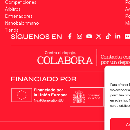
Competiciones
Po
Árbitros
Av
Entrenadores
Po
Nanobalonmano
M
Tienda
SÍGUENOS EN
FINANCIADO POR
Para ofrecer 
y/o acceder a
permitirá pr
en este sitio
característica
A