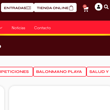
0
ENTRADAS
TIENDA ONLINE
Noticias
Contacto
6
PETICIONES
BALONMANO PLAYA
SALUD Y