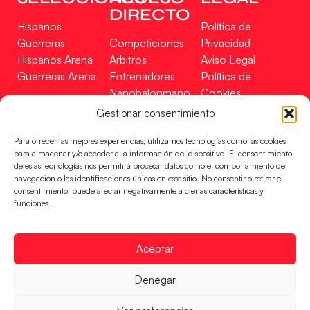
DIRECTO
Hispanos
Política de
Guerreras
Competiciones
Privacidad
Hispanos Arena
Árbitros
Aviso Legal
Guerreras Arena
Entrenadores
Política de
Nanobalonmano
Cookies
Tienda
Mapa Web
Gestionar consentimiento
SOPORTE
SÍGUENOS
EN
Para ofrecer las mejores experiencias, utilizamos tecnologías como las cookies
Incidencias
para almacenar y/o acceder a la información del dispositivo. El consentimiento
de estas tecnologías nos permitirá procesar datos como el comportamiento de
navegación o las identificaciones únicas en este sitio. No consentir o retirar el
CONTACTO
consentimiento, puede afectar negativamente a ciertas características y
FINANCIADO
funciones.
POR
Aceptar
RFEBM © 2024. Todos los derechos reservados –
Denegar
Desarrollado por