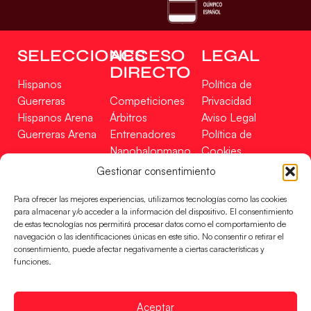
SELECCIONES
ACCESO
LEGAL
DIRECTO
Hispanos
Política de
Guerreras
Competiciones
Privacidad
Hispanos Arena
Árbitros
Aviso Legal
Guerreras Arena
Entrenadores
Política de
Nanobalonmano
Cookies
Tienda
Mapa Web
Gestionar consentimiento
SOPORTE
SÍGUENOS
EN
Para ofrecer las mejores experiencias, utilizamos tecnologías como las cookies
Incidencias
para almacenar y/o acceder a la información del dispositivo. El consentimiento
de estas tecnologías nos permitirá procesar datos como el comportamiento de
navegación o las identificaciones únicas en este sitio. No consentir o retirar el
CONTACTO
consentimiento, puede afectar negativamente a ciertas características y
FINANCIADO
funciones.
POR
Aceptar