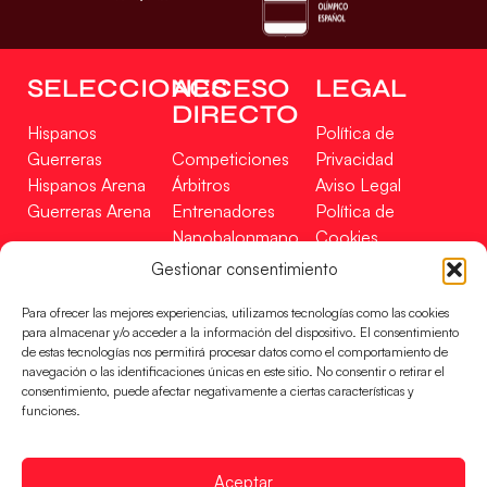
SELECCIONES
ACCESO
LEGAL
DIRECTO
Hispanos
Política de
Guerreras
Competiciones
Privacidad
Hispanos Arena
Árbitros
Aviso Legal
Guerreras Arena
Entrenadores
Política de
Nanobalonmano
Cookies
Tienda
Mapa Web
Gestionar consentimiento
SOPORTE
SÍGUENOS
EN
Para ofrecer las mejores experiencias, utilizamos tecnologías como las cookies
Incidencias
para almacenar y/o acceder a la información del dispositivo. El consentimiento
de estas tecnologías nos permitirá procesar datos como el comportamiento de
navegación o las identificaciones únicas en este sitio. No consentir o retirar el
CONTACTO
consentimiento, puede afectar negativamente a ciertas características y
FINANCIADO
funciones.
POR
Aceptar