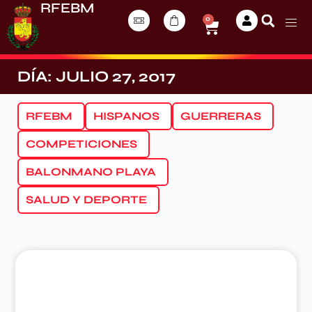
RFEBM
0
DÍA: JULIO 27, 2017
RFEBM
HISPANOS
GUERRERAS
COMPETICIONES
BALONMANO PLAYA
SALUD Y DEPORTE